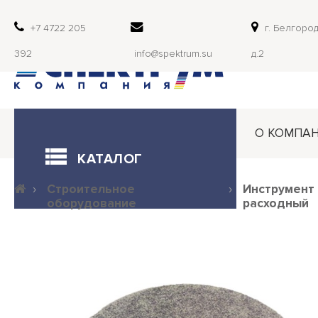
+7 4722 205
г. Белгород
392
info@spektrum.su
д.2
О КОМПА
КАТАЛОГ
Строительное
Инструмент
оборудование
расходный