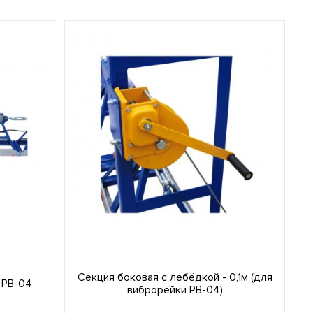
Секция боковая с лебёдкой - 0,1м (для
 РВ-04
виброрейки РВ-04)