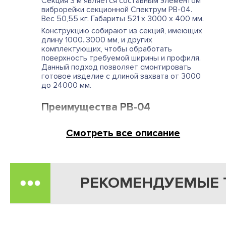
Секция 3 м является составным элементом
виброрейки секционной Спектрум РВ-04.
Вес 50,55 кг. Габариты 521 х 3000 х 400 мм.
Конструкцию собирают из секций, имеющих
длину 1000..3000 мм, и других
комплектующих, чтобы обработать
поверхность требуемой ширины и профиля.
Данный подход позволяет смонтировать
готовое изделие с длиной захвата от 3000
до 24000 мм.
Преимущества РВ-04
● Универсальность: возможность
Смотреть все описание
виброобработки любой неровной
поверхностей с уклонами путем подбора
угла наклона при помощи модулей разной
длины.
● Эффективность: увеличенная ширина
РЕКОМЕНДУЕМЫЕ 
(400 мм) и длина рабочего захвата (8 м).
● Быстрая сборка и разборка.
● Регулировка силы вибрации за счёт
изменяемой частоты вращения
электродвигателей.