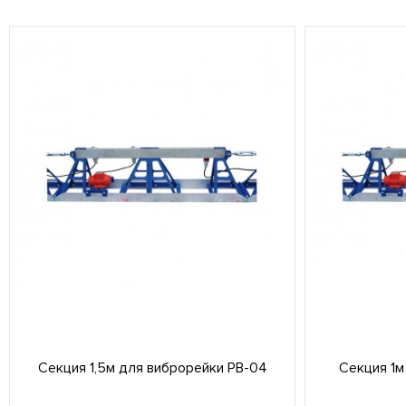
● Лёгкий ремонт и обслуживание благодаря
использованию общедоступных
комплектующих.
Секция 1,5м для виброрейки РВ-04
Секция 1м